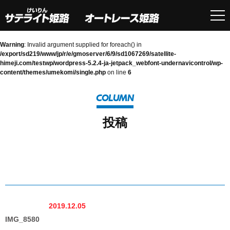
Warning
: Invalid argument supplied for foreach() in
/export/sd219/www/jp/r/e/gmoserver/6/9/sd1067269/satellite-
himeji.com/testwp/wordpress-5.2.4-ja-jetpack_webfont-undernavicontrol/wp-
content/themes/umekomi/single.php
on line
6
COLUMN
投稿
2019.12.05
IMG_8580