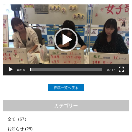
動
画
プ
レ
ー
ヤ
ー
00:00
02:17
投稿一覧へ戻る
カテゴリー
全て（67）
お知らせ (29)