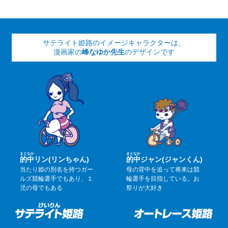
サテライト姫路のイメージキャラクターは、
漫画家の
峰なゆか先生
のデザインです
まと
なか
まと
なか
的
中
リン(リンちゃん)
的
中
ジャン(ジャンくん)
当たり姫の別名を持つガー
母の背中を追って将来は競
ルズ競輪選手でもあり、１
輪選手を目指している。お
児の母でもある
祭りが大好き