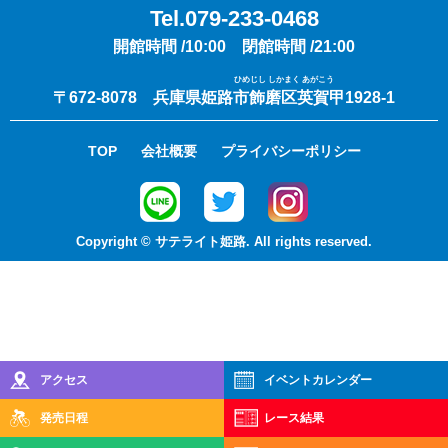
Tel.079-233-0468
開館時間 /10:00 閉館時間 /21:00
ひめじし しかまく あがこう
〒672-8078 兵庫県姫路市飾磨区英賀甲1928-1
TOP
会社概要
プライバシーポリシー
Copyright © サテライト姫路. All rights reserved.
アクセス
イベント
カレンダー
発売日程
レース結果