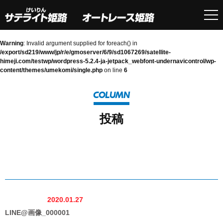
Warning
: Invalid argument supplied for foreach() in
/export/sd219/www/jp/r/e/gmoserver/6/9/sd1067269/satellite-
himeji.com/testwp/wordpress-5.2.4-ja-jetpack_webfont-undernavicontrol/wp-
content/themes/umekomi/single.php
on line
6
COLUMN
投稿
2020.01.27
LINE@画像_000001