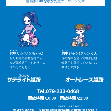
漫画家の
峰なゆか先生
のデザインです
まと
なか
まと
なか
的
中
リン(リンちゃん)
的
中
ジャン(ジャンくん)
当たり姫の別名を持つガー
母の背中を追って将来は競
ルズ競輪選手でもあり、１
輪選手を目指している。お
児の母でもある
祭りが大好き
Tel.079-233-0468
開館時間 /10:00 閉館時間 /21:00
ひめじし しかまく あがこう
〒672-8078 兵庫県姫路市飾磨区英賀甲1928-1