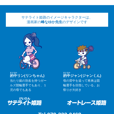
サテライト姫路のイメージキャラクターは、
漫画家の
峰なゆか先生
のデザインです
まと
なか
まと
なか
的
中
リン(リンちゃん)
的
中
ジャン(ジャンくん)
当たり姫の別名を持つガー
母の背中を追って将来は競
ルズ競輪選手でもあり、１
輪選手を目指している。お
児の母でもある
祭りが大好き