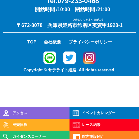
Tel.079-233-0468
開館時間 /10:00 閉館時間 /21:00
ひめじし しかまく あがこう
〒672-8078 兵庫県姫路市飾磨区英賀甲1928-1
TOP
会社概要
プライバシーポリシー
Copyright © サテライト姫路. All rights reserved.
アクセス
イベント
カレンダー
発売日程
レース結果
ガイダンスコーナー
館内施設紹介