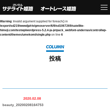
Warning
: Invalid argument supplied for foreach() in
/export/sd219/www/jp/r/e/gmoserver/6/9/sd1067269/satellite-
himeji.com/testwp/wordpress-5.2.4-ja-jetpack_webfont-undernavicontrol/wp-
content/themes/umekomi/single.php
on line
6
COLUMN
投稿
2020.02.08
beauty_20200208164753