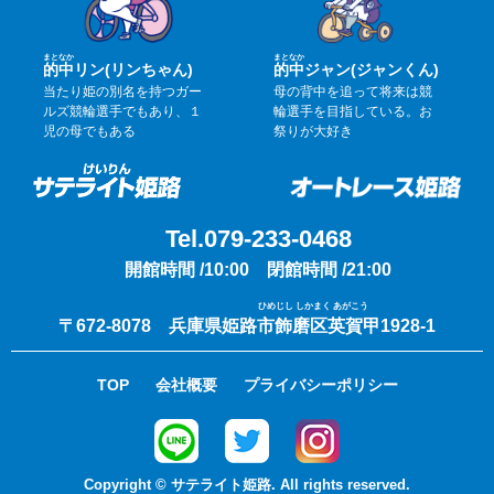
まと
なか
まと
なか
的
中
リン(リンちゃん)
的
中
ジャン(ジャンくん)
当たり姫の別名を持つガー
母の背中を追って将来は競
ルズ競輪選手でもあり、１
輪選手を目指している。お
児の母でもある
祭りが大好き
Tel.079-233-0468
開館時間 /10:00 閉館時間 /21:00
ひめじし しかまく あがこう
〒672-8078 兵庫県姫路市飾磨区英賀甲1928-1
TOP
会社概要
プライバシーポリシー
Copyright © サテライト姫路. All rights reserved.