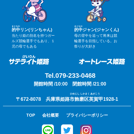
まと
なか
まと
なか
的
中
リン(リンちゃん)
的
中
ジャン(ジャンくん)
当たり姫の別名を持つガー
母の背中を追って将来は競
ルズ競輪選手でもあり、１
輪選手を目指している。お
児の母でもある
祭りが大好き
Tel.079-233-0468
開館時間 /10:00 閉館時間 /21:00
ひめじし しかまく あがこう
〒672-8078 兵庫県姫路市飾磨区英賀甲1928-1
TOP
会社概要
プライバシーポリシー