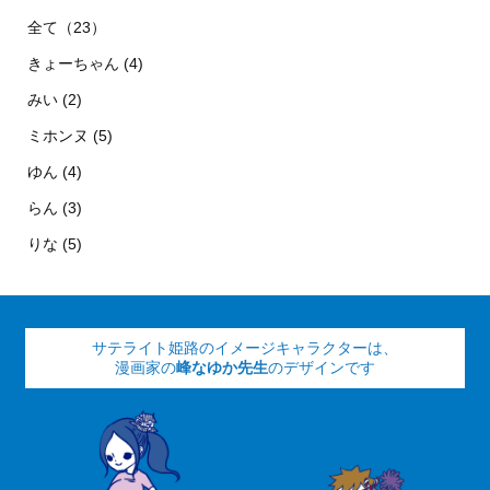
全て（23）
きょーちゃん (4)
みい (2)
ミホンヌ (5)
ゆん (4)
らん (3)
りな (5)
サテライト姫路のイメージキャラクターは、
漫画家の
峰なゆか先生
のデザインです