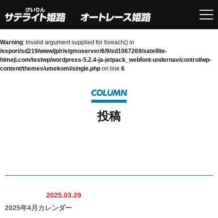
Warning
: Invalid argument supplied for foreach() in
/export/sd219/www/jp/r/e/gmoserver/6/9/sd1067269/satellite-
himeji.com/testwp/wordpress-5.2.4-ja-jetpack_webfont-undernavicontrol/wp-
content/themes/umekomi/single.php
on line
6
COLUMN
投稿
2025.03.29
2025年4月カレンダー