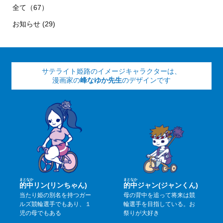
全て（67）
お知らせ (29)
サテライト姫路のイメージキャラクターは、
漫画家の
峰なゆか先生
のデザインです
まと
なか
まと
なか
的
中
リン(リンちゃん)
的
中
ジャン(ジャンくん)
当たり姫の別名を持つガー
母の背中を追って将来は競
ルズ競輪選手でもあり、１
輪選手を目指している。お
児の母でもある
祭りが大好き