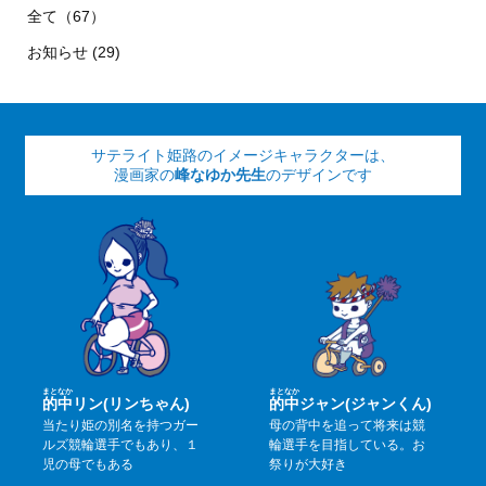
全て（67）
お知らせ (29)
サテライト姫路のイメージキャラクターは、
漫画家の
峰なゆか先生
のデザインです
まと
なか
まと
なか
的
中
リン(リンちゃん)
的
中
ジャン(ジャンくん)
当たり姫の別名を持つガー
母の背中を追って将来は競
ルズ競輪選手でもあり、１
輪選手を目指している。お
児の母でもある
祭りが大好き