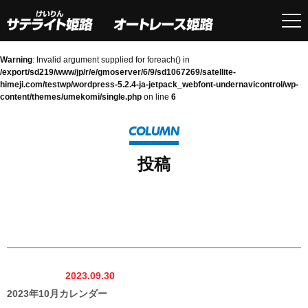
Warning
: Invalid argument supplied for foreach() in
/export/sd219/www/jp/r/e/gmoserver/6/9/sd1067269/satellite-
himeji.com/testwp/wordpress-5.2.4-ja-jetpack_webfont-undernavicontrol/wp-
content/themes/umekomi/single.php
on line
6
COLUMN
投稿
2023.09.30
2023年10月カレンダー