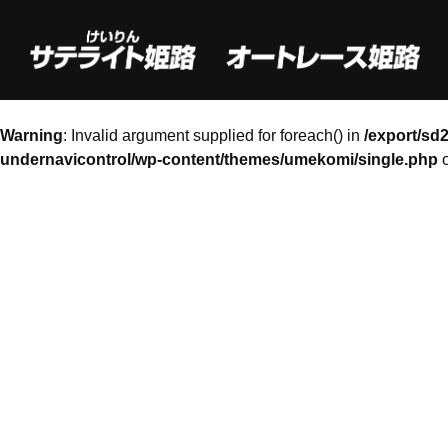
Warning
: Invalid argument supplied for foreach() in
/export/sd
undernavicontrol/wp-content/themes/umekomi/single.php
o