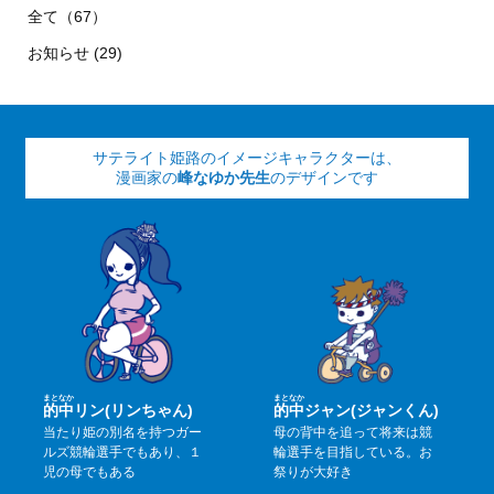
全て（67）
お知らせ (29)
サテライト姫路のイメージキャラクターは、
漫画家の
峰なゆか先生
のデザインです
まと
なか
まと
なか
的
中
リン(リンちゃん)
的
中
ジャン(ジャンくん)
当たり姫の別名を持つガー
母の背中を追って将来は競
ルズ競輪選手でもあり、１
輪選手を目指している。お
児の母でもある
祭りが大好き