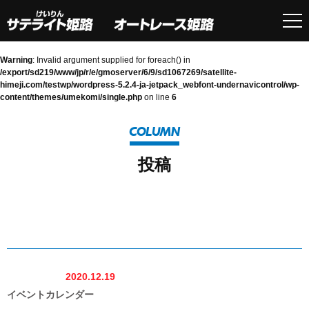
Warning
: Invalid argument supplied for foreach() in
/export/sd219/www/jp/r/e/gmoserver/6/9/sd1067269/satellite-
himeji.com/testwp/wordpress-5.2.4-ja-jetpack_webfont-undernavicontrol/wp-
content/themes/umekomi/single.php
on line
6
COLUMN
投稿
2020.12.19
イベントカレンダー